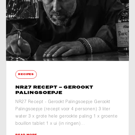
RECIPES
NR27 RECEPT – GEROOKT
PALINGSOEPJE
NR27 Recept - Gerookt Palingsoepje Gerookt
Palingsoepje (recept voor 4 personen) 3 liter
water 3 x grote hele gerookte paling 1 x groente
bouillon tablet 1 x ui (in ringen)…
READ MORE