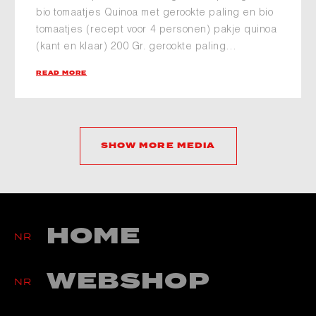
bio tomaatjes Quinoa met gerookte paling en bio
tomaatjes (recept voor 4 personen) pakje quinoa
(kant en klaar) 200 Gr. gerookte paling…
READ MORE
SHOW MORE MEDIA
HOME
NR
WEBSHOP
NR