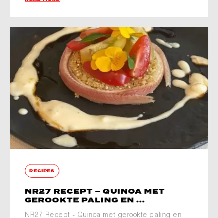
RECIPES
NR27 RECEPT – QUINOA MET
GEROOKTE PALING EN ...
NR27 Recept - Quinoa met gerookte paling en