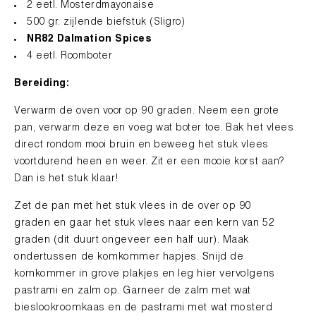
2 eetl. Mosterdmayonaise
500 gr. zijlende biefstuk (Sligro)
NR82 Dalmation Spices
4 eetl. Roomboter
Bereiding:
Verwarm de oven voor op 90 graden.
Neem een grote
pan, verwarm deze en voeg wat boter toe. Bak het vlees
direct rondom mooi bruin
en beweeg het stuk vlees
voortdurend heen en weer. Zit er een mooie korst aan?
Dan is het stuk klaar!
Zet de pan met het stuk vlees in de over op 90
graden
en g
aar het stuk vlees naar een kern van 52
graden (dit duurt ongeveer een half uur). Maak
ondertussen de komkommer hapjes. Snijd de
komkommer in grove plakjes en leg hier vervolgens
pastrami en zal
m op. Garneer de zalm met wat
bieslookroomkaas en de pastrami met wat mosterd