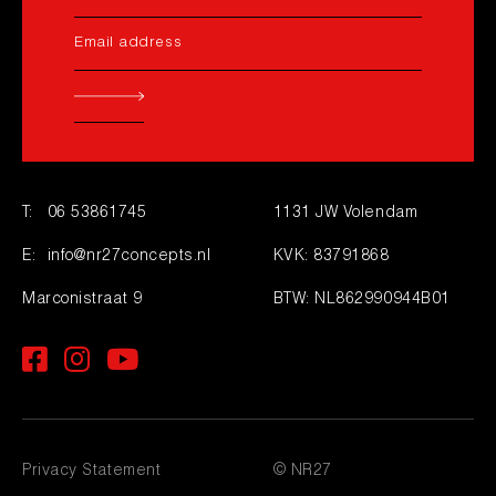
T:
06 53861745
1131 JW Volendam
E:
info@nr27concepts.nl
KVK: 83791868
Marconistraat 9
BTW: NL862990944B01
Privacy Statement
© NR27