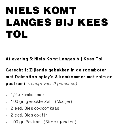
Algemene Voorwaarden
Betaling & Levering
NIELS KOMT
Werkwijze Webwinkel
LANGES BIJ KEES
Privacy Statement
TOL
Cookies
info@nr27concepts.nl
Aflevering 5:
Niels Komt Langes bij Kees Tol
Gerecht 1:
Zijlende
gebakken in de roomboter
met
Dalmation
spicy’s
& komkommer met zalm en
pastrami
(recept voor 2 personen)
1/2 x komkommer
100 gr. gerookte Zalm (Mooijer)
2 eetl. Bieslookroomkaas
2 eetl. Bieslook fijn
100 gr. Pastrami (Streekgenoten)