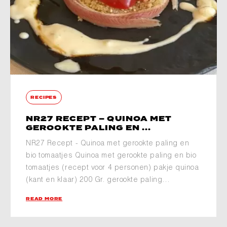
RECIPES
NR27 RECEPT – QUINOA MET
GEROOKTE PALING EN ...
NR27 Recept - Quinoa met gerookte paling en
bio tomaatjes Quinoa met gerookte paling en bio
tomaatjes (recept voor 4 personen) pakje quinoa
(kant en klaar) 200 Gr. gerookte paling…
READ MORE