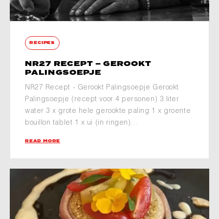
RECIPES
NR27 RECEPT – GEROOKT
PALINGSOEPJE
NR27 Recept - Gerookt Palingsoepje Gerookt
Palingsoepje (recept voor 4 personen) 3 liter
water 3 x grote hele gerookte paling 1 x groente
bouillon tablet 1 x ui (in ringen)…
READ MORE