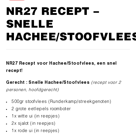
Algemene Voorwaarden
Betaling & Levering
NR27 RECEPT –
Werkwijze Webwinkel
SNELLE
Privacy Statement
HACHEE/STOOFVLEE
Cookies
info@nr27concepts.nl
NR27 Recept voor Hachee/Stoofvlees, een snel
recept!
Gerecht : Snelle Hachee/Stoofvlees
(recept voor 2
personen, hoofdgerecht)
500gr stoofvlees (Runderkamp/streekgenoten)
2 grote eetlepels roomboter
1x witte ui (in reepjes)
2x sjalot (in reepjes)
1x rode ui (in reepjes)