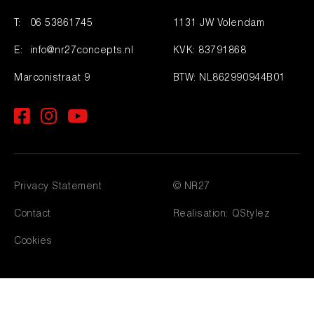
T:
06 53861745
1131 JW Volendam
E:
info@nr27concepts.nl
KVK: 83791868
Marconistraat 9
BTW: NL862990944B01
Privacy Statement
© NR27
Contact
Realisation:
QStylez
Cookies