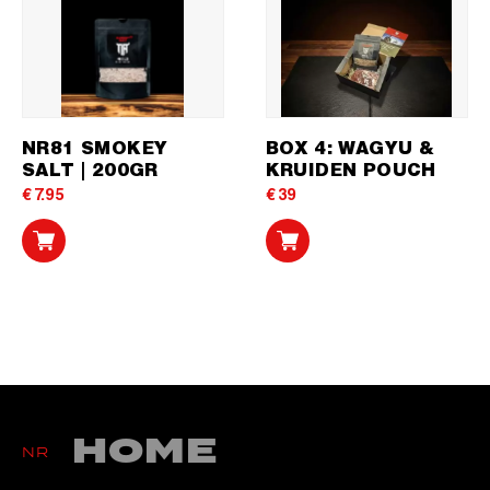
NR81 SMOKEY
BOX 4: WAGYU &
SALT | 200GR
KRUIDEN POUCH
€
7.95
€
39
HOME
NR