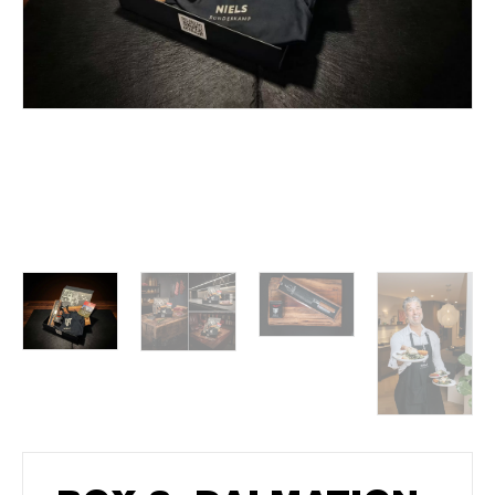
Algemene Voorwaarden
Betaling & Levering
Werkwijze Webwinkel
Privacy Statement
Cookies
info@nr27concepts.nl